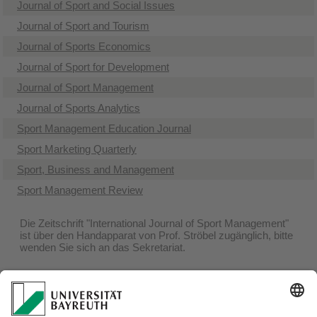
Journal of Sport and Social Issues
Journal of Sport and Tourism
Journal of Sports Economics
Journal of Sport for Development
Journal of Sport Management
Journal of Sports Analytics
Sport Management Education Journal
Sport Marketing Quarterly
Sport, Business and Management
Sport Management Review
Die Zeitschrift "International Journal of Sport Management"
ist über den Handapparat von Prof. Ströbel zugänglich, bitte
wenden Sie sich an das Sekretariat.
Journal Rankings:
Im Jahr 2009 veröffentlichte der Lehrstuhl für Marketing &