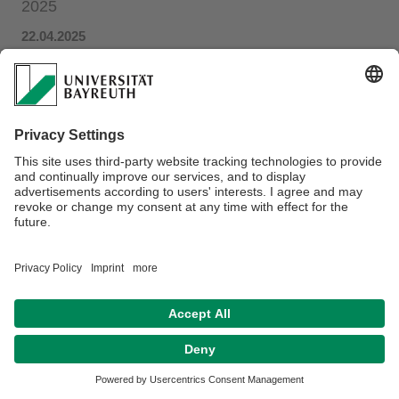
2025
22.04.2025
Wir laden alle Interessierten an der Area Marketing &
Services herzlich zu dem MuSe-Networking-Event an der
Universität Bayreuth am Dienstag, den 29.04.2025 um
12.15 Uhr im H26 (GW I) ein.
Details entnehmen
Sie dem PDF...
Datenschutz / Disclaimer
Impressum
Hausordnung
Sitemap
Kontakt
Barrierefreiheitserklärung