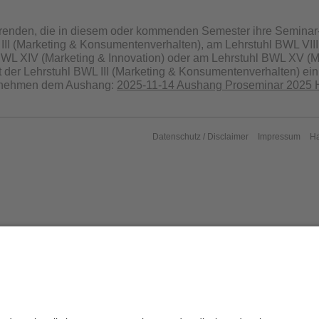
erenden, die in diesem oder kommenden Semester ihre Seminar-
III (Marketing & Konsumentenverhalten), am Lehrstuhl BWL VII
BWL XIV (Marketing & Innovation) oder am Lehrstuhl BWL XV (
t der Lehrstuhl BWL III (Marketing & Konsumentenverhalten) ei
ntnehmen dem Aushang:
2025-11-14 Aushang Proseminar 2025 
Datenschutz / Disclaimer
Impressum
H