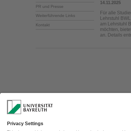
14.11.2025
PR und Presse
Für alle Studi
Weiterführende Links
Lehrstuhl BWL 
am Lehrstuhl 
Kontakt
möchten, biete
an. Details e