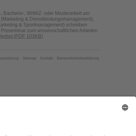
, Bachelor-, WiWiZ- oder Masterarbeit am
I (Marketing & Dienstleistungsmanagement),
Marketing & Sportmanagement) schreiben
n Proseminar zum wissenschaftlichen Arbeiten
Herbst (PDF 103KB
)
ausordnung
Sitemap
Kontakt
Barrierefreiheitserklärung